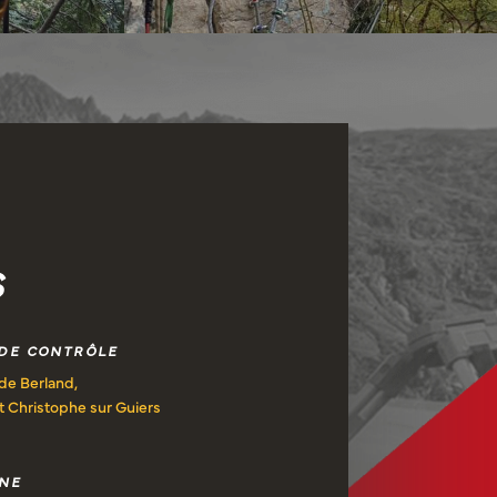
S
DE CONTRÔLE
de Berland,
t Christophe sur Guiers
NE