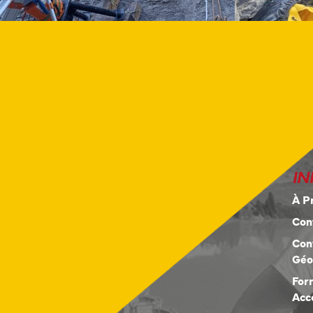
IN
À P
Con
Con
Géo
For
Acc