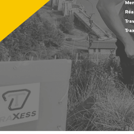
Men
Réa
Tra
Tra