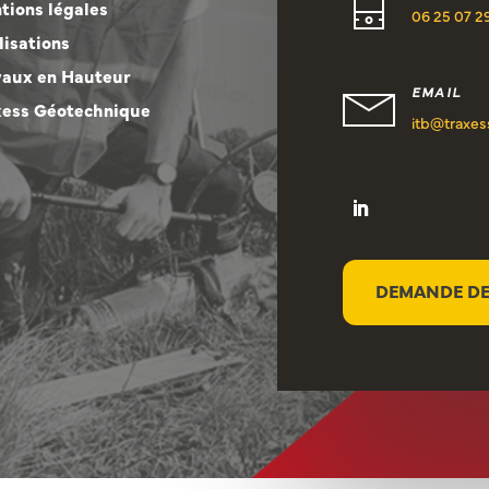
tions légales
06 25 07 2
lisations
vaux en Hauteur
EMAIL
xess Géotechnique
itb@traxess
DEMANDE DE