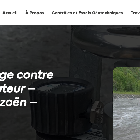
Accueil
À Propos
Contrôles et Essais Géotechniques
Trav
ge contre
teur –
izoën –