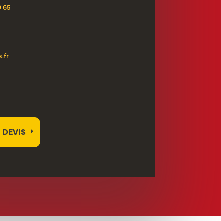
9 65
.fr
 DEVIS