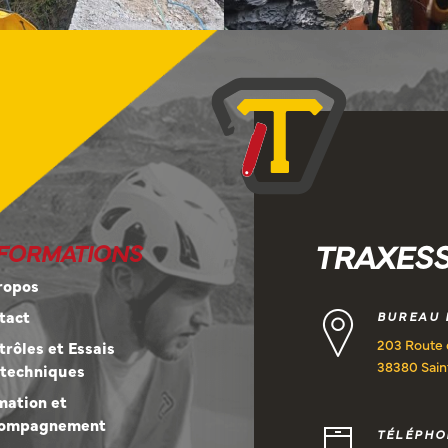
TRAXES
FORMATIONS
ropos
tact
BUREAU 
203 Route 
trôles et Essais
38380 Sain
techniques
mation et
ompagnement
TÉLÉPHO